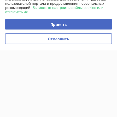
Сайт создан на платформе Deal.by
пользователей портала и предоставления персональных
рекомендаций.
Вы можете настроить файлы cookies или
отключить их.
Принять
Информация для покупателя
Отклонить
Юридическое лицо:
Частное предприятие "Студия рекламы
"Пингвины"
230029 г.Гродно ул.Горького 49-518
Регистрационный номер ЕГР: 590765042
УНП: 590765042
Регистрационный орган: Администрация Ленинского района г.Гродно
Дата регистрации компании: 26.11.2007
Ссылка на свидетельство/лицензию
Ссылка на свидетельство/лицензию
Ссылка на свидетельство/лицензию