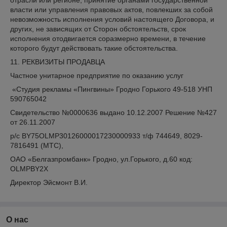
отрасли или регионе, принятие органами государственной
власти или управления правовых актов, повлекших за собой
невозможность исполнения условий настоящего Договора, и
других, не зависящих от Сторон обстоятельств, срок
исполнения отодвигается соразмерно времени, в течение
которого будут действовать такие обстоятельства.
11. РЕКВИЗИТЫ ПРОДАВЦА
Частное унитарное предприятие по оказанию услуг
«Студия рекламы «Пингвины» Гродно Горького 49-518 УНП
590765042
Свидетельство №0000636 выдано 10.12.2007 Решение №427
от 26.11.2007
р/с BY75OLMP30126000017230000933 т/ф 744649, 8029-
7816491 (МТС),
ОАО «Белгазпромбанк» Гродно, ул.Горького, д.60 код:
OLMPBY2X
Директор Эйсмонт В.И.
О нас