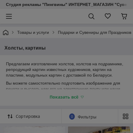
Студия рекламы "Пингвины" ИНТЕРНЕТ_МАГАЗИН "Сувенир
Товары и услуги
Подарки и Сувениры для Праздников
Холсты, картины
Предлагаем изготовление холстов, холстов на подрамнике,
репродукций картин известных художников, картин на
пластике, модульных картин с доставкой по Беларуси.
Вы можете самостоятельно подготовить изображение для
печати и выслать нам его на электронную почту или наши
дизайнеры подготовят макет согласно Вашего тех.задания.
Показать всё
Мы предлагаем Вам изготовить репродукцию картины из
нашего каталога (более 1000 вариантов), выбрать из более
чем 2000-х тысяч профессиональных фотографий дикой
Сортировка
0
Фильтры
природы, памятников архитектуры, животных, пейзажей,
растений и других высококачественных изображений.