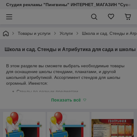
Студия рекламы "Пингвины" ИНТЕРНЕТ_МАГАЗИН "Сувенир
Товары и услуги
Услуги
Школа и сад. Стенды и Атр
Школа и сад. Стенды и Атрибутика для сада и школы
В этом разделе вы сможете выбрать необходимые товары
для оснащение школы стендами, плакатами, и другой
школьной атрибутикой. Ассортимент стендов для школы
огромный. Имеются:
Стенды по разным предметам
Показать всё
Стенды-инструкции
Стенды с нестандартным оформлением и многие
другие
А также мы производим всю необходимую атрибутику для
школы:
Бейджи