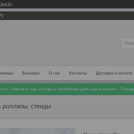
Deal.by
75
тикеры
Баннеры
О нас
Контакты
Доставка и оплата
луги
Школа и сад. стенды и атрибутика для сада и школы
Стенды
ь роллапы, стенды