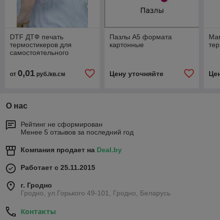
DTF ДТФ печать
Пазлы А5 формата
Ма
термостикеров для
картонные
тер
самостоятельного
нанесения
0,01
Цену уточняйте
Це
от
руб./кв.см
О нас
Рейтинг не сформирован
Менее 5 отзывов за последний год
Компания продает на
Deal.by
Работает с 25.11.2015
г. Гродно
Гродно, ул.Горького 49-101, Гродно, Беларусь
Контакты