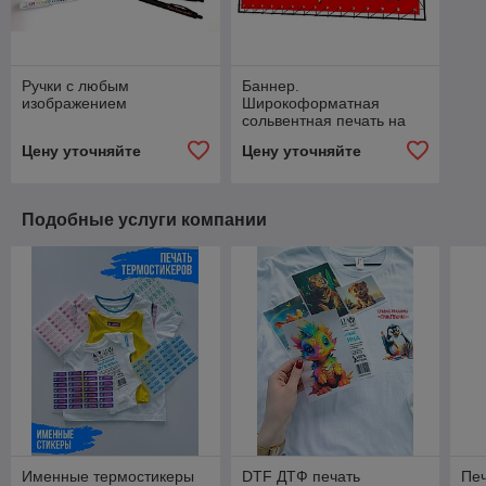
Ручки с любым
Баннер.
изображением
Широкоформатная
сольвентная печать на
Баннере 4+0
Цену уточняйте
Цену уточняйте
Подобные услуги компании
Именные термостикеры
DTF ДТФ печать
Печ