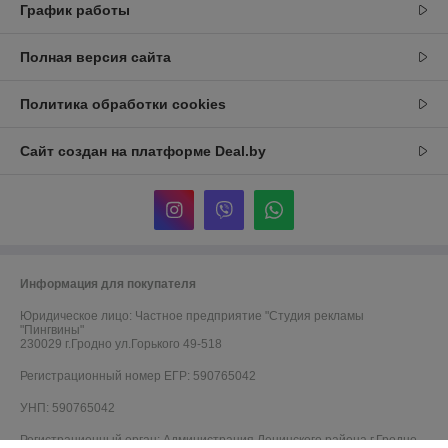
График работы
Полная версия сайта
Политика обработки cookies
Сайт создан на платформе Deal.by
Информация для покупателя
Юридическое лицо:
Частное предприятие "Студия рекламы
"Пингвины"
230029 г.Гродно ул.Горького 49-518
Регистрационный номер ЕГР: 590765042
УНП: 590765042
Регистрационный орган: Администрация Ленинского района г.Гродно