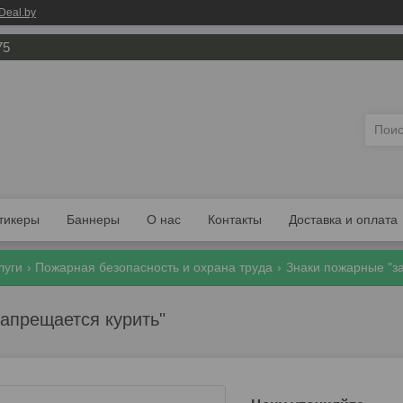
Deal.by
75
тикеры
Баннеры
О нас
Контакты
Доставка и оплата
луги
Пожарная безопасность и охрана труда
Знаки пожарные "з
апрещается курить"