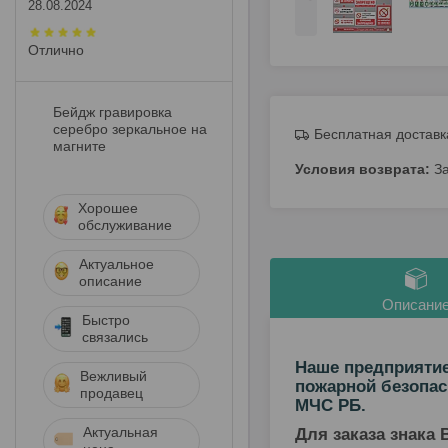
28.08.2024
Отлично
Бейдж гравировка
серебро зеркальное на
Бесплатная доставк
магните
З
Хорошее
обслуживание
Актуальное
описание
Описани
Быстро
связались
Наше предприятие
Вежливый
пожарной безопас
продавец
МЧС РБ.
Актуальная
Для заказа знака 