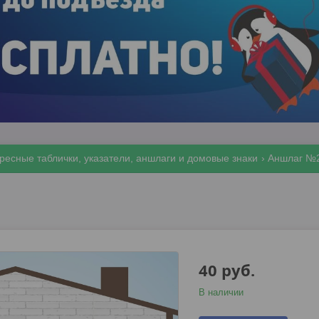
ресные таблички, указатели, аншлаги и домовые знаки
Аншлаг №
40
руб.
В наличии